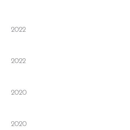
https://www.desarrolladorasdetalento.com/
2022
https://www.patypardo.com
2022
https://nicolasmarrero.com
2020
https://www.pamelaquezada.com/
2020