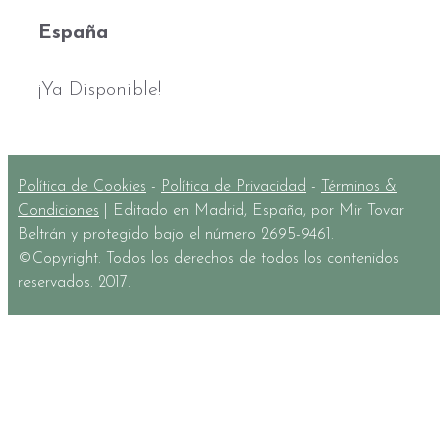
España
¡Ya Disponible!
Política de Cookies
-
Política de Privacidad
-
Términos &
Condiciones
| Editado en Madrid, España, por Mir Tovar
Beltrán y protegido bajo el número 2695-9461.
©Copyright. Todos los derechos de todos los contenidos
reservados. 2017.