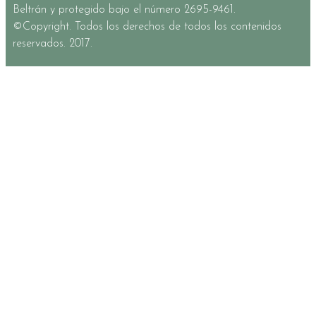
Beltrán y protegido bajo el número 2695-9461.
©Copyright. Todos los derechos de todos los contenidos
reservados. 2017.